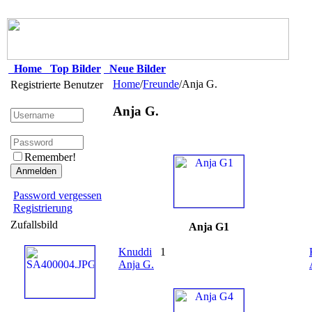
Home
Top Bilder
Neue Bilder
Home
/
Freunde
/Anja G.
Registrierte Benutzer
Anja G.
Remember!
Password vergessen
Registrierung
Zufallsbild
Anja G1
Knuddi
1
Anja G.