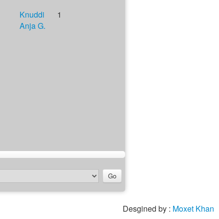
Knuddi
1
Anja G.
Desgined by :
Moxet Khan