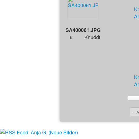
K
An
SA400061.JPG
6
Knuddi
K
An