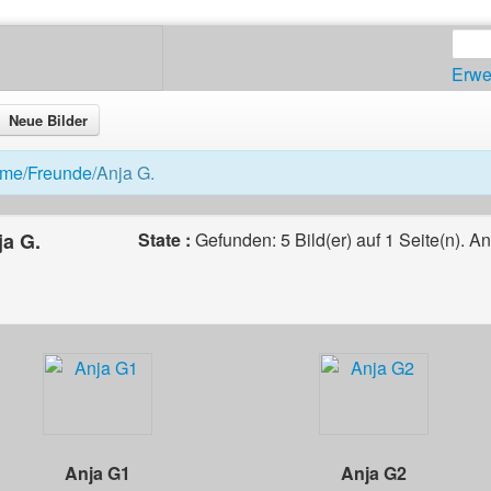
Erwe
Neue Bilder
me
/
Freunde
/Anja G.
ja G.
State :
Gefunden: 5 Bild(er) auf 1 Seite(n). A
Anja G1
Anja G2