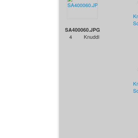
K
S
SA400060.JPG
4
Knuddi
K
S