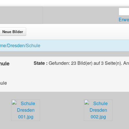
Erwe
Neue Bilder
me
/
Dresden
/Schule
hule
State :
Gefunden: 23 Bild(er) auf 3 Seite(n). A
ule