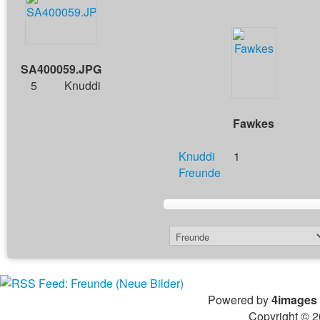
SA400059.JPG
5
Knuddi
Fawkes
Knuddi
1
Freunde
Powered by
4images
Copyright © 