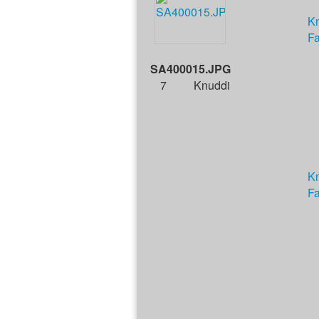
K
Fa
SA400015.JPG
7
Knuddi
K
Fa