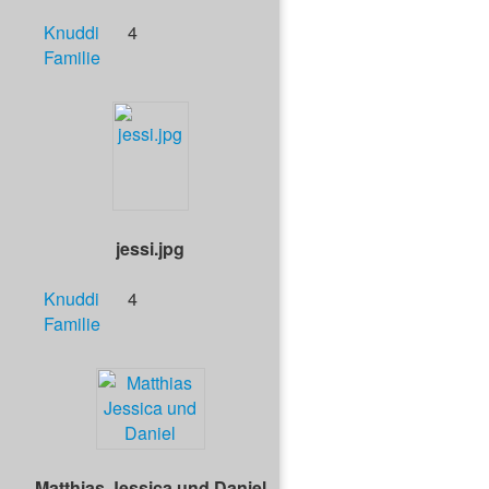
Knuddi
4
Familie
jessi.jpg
Knuddi
4
Familie
Matthias Jessica und Daniel