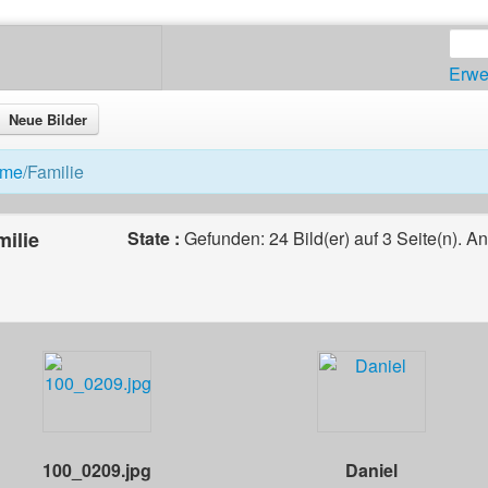
Erwe
Neue Bilder
me
/Familie
milie
State :
Gefunden: 24 Bild(er) auf 3 Seite(n). A
100_0209.jpg
Daniel