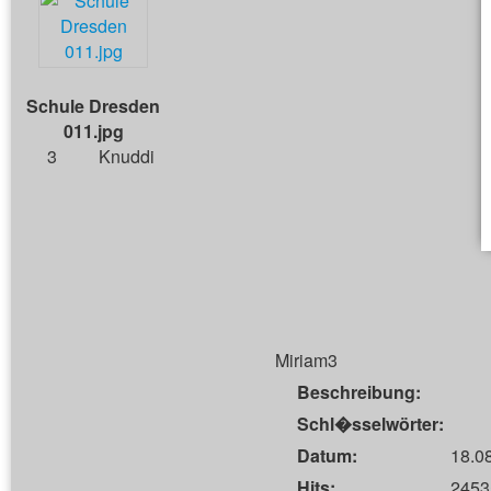
Schule Dresden
011.jpg
3
Knuddi
Miriam3
Beschreibung:
Schl�sselwörter:
Datum:
18.0
Hits:
2453