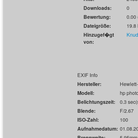
Downloads:
0
Bewertung:
0.00 
Dateigröße:
19.8
Hinzugef�gt
Knud
von:
EXIF Info
Hersteller:
Hewlett
Modell:
hp phot
Belichtungszeit:
0.3 sec(
Blende:
F/2.67
ISO-Zahl:
100
Aufnahmedatum:
01.08.2
Brennweite:
5.95mm