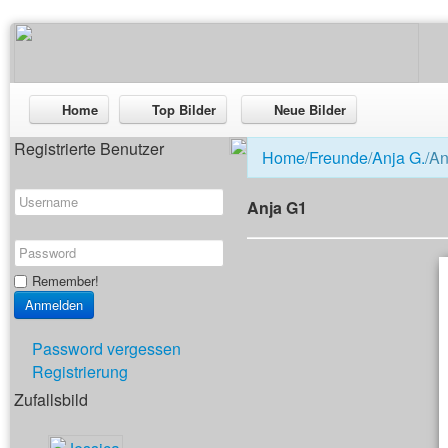
Home
Top Bilder
Neue Bilder
Registrierte Benutzer
Home
/
Freunde
/
Anja G.
/A
Anja G1
Remember!
Password vergessen
Registrierung
Zufallsbild