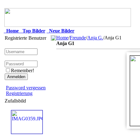
Home
Top Bilder
Neue Bilder
Home
/
Freunde
/
Anja G.
/Anja G1
Registrierte Benutzer
Anja G1
Remember!
Password vergessen
Registrierung
Zufallsbild