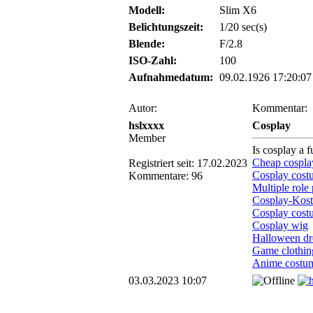
Modell:
Slim X6
Belichtungszeit:
1/20 sec(s)
Blende:
F/2.8
ISO-Zahl:
100
Aufnahmedatum:
09.02.1926 17:20:07
Autor:
Kommentar:
hslxxxx
Cosplay
Member
Is cosplay a 
Cheap cospla
Registriert seit: 17.02.2023
Cosplay cost
Kommentare: 96
Multiple role 
Cosplay-Kos
Cosplay cost
Cosplay wig
Halloween dr
Game clothin
Anime costu
03.03.2023 10:07