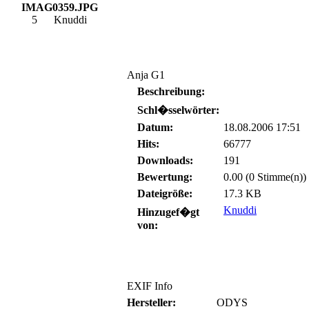
IMAG0359.JPG
5
Knuddi
Anja G1
Beschreibung:
Schl�sselwörter:
Datum:
18.08.2006 17:51
Hits:
66777
Downloads:
191
Bewertung:
0.00 (0 Stimme(n))
Dateigröße:
17.3 KB
Knuddi
Hinzugef�gt
von:
EXIF Info
Hersteller:
ODYS