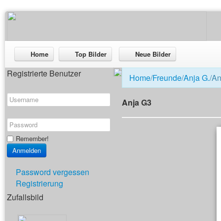
Home
Top Bilder
Neue Bilder
Registrierte Benutzer
Home
/
Freunde
/
Anja G.
/A
Anja G3
Remember!
Password vergessen
Registrierung
Zufallsbild