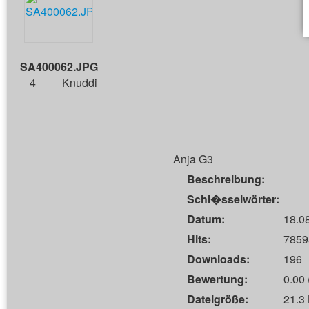
SA400062.JPG
4
Knuddi
Anja G3
Beschreibung:
Schl�sselwörter:
Datum:
18.0
Hits:
7859
Downloads:
196
Bewertung:
0.00 
Dateigröße:
21.3