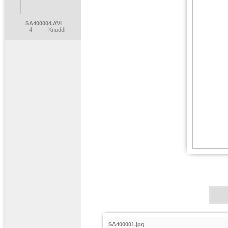
SA400004.AVI
4
Knuddi
SA400001.jpg