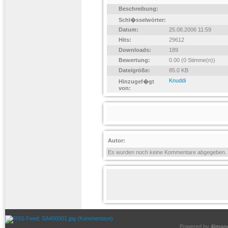
Beschreibung:
Schl�sselwörter:
Datum:
25.08.2006 11:59
Hits:
29612
Downloads:
189
Bewertung:
0.00 (0 Stimme(n))
Dateigröße:
85.0 KB
Knuddi
Hinzugef�gt
von:
Autor:
Es wurden noch keine Kommentare abgegeben.
Powered by
4imag