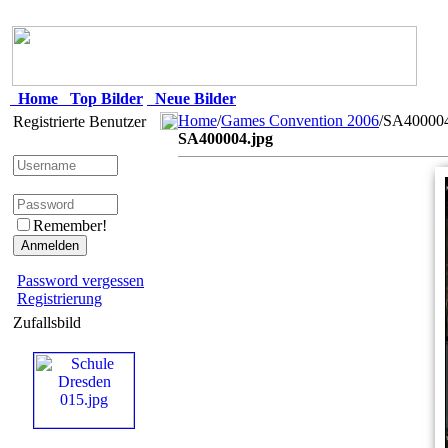
Home
Top Bilder
Neue Bilder
Home
/
Games Convention 2006
/SA400004
Registrierte Benutzer
SA400004.jpg
Remember!
Password vergessen
Registrierung
Zufallsbild