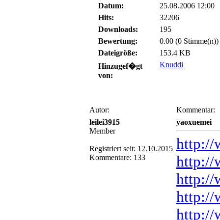
Datum:
25.08.2006 12:00
Hits:
32206
Downloads:
195
Bewertung:
0.00 (0 Stimme(n))
Dateigröße:
153.4 KB
Knuddi
Hinzugef�gt
von:
Autor:
Kommentar:
leilei3915
yaoxuemei
Member
http:/
Registriert seit: 12.10.2015
http:/
Kommentare: 133
http:/
http:/
http:/