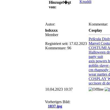
Knuddi
Hinzugef�gt
von:
Autor:
Kommentar:
hslxxxx
Cosplay
Member
Película Disf
Marvel Cost
Registriert seit: 17.02.2023
COSTUMI 
Kommentare: 96
Halloween dr
party suit
axis powers h
goblin slayer
cm rhapsody l
wear parties d
COSPLAY 
uccisore di d
10.04.2023 10:37
Vorheriges Bild:
1837.jpg