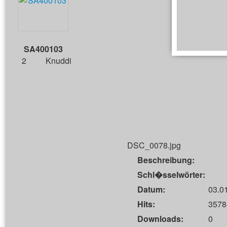
SA400103
2
Knuddi
DSC_0078.jpg
Beschreibung:
Schl�sselwörter:
Datum:
03.0
Hits:
3578
Downloads:
0