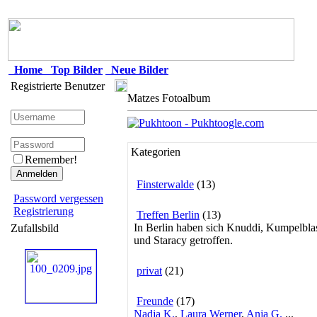
Home
Top Bilder
Neue Bilder
Registrierte Benutzer
Matzes Fotoalbum
Kategorien
Remember!
Finsterwalde
(13)
Password vergessen
Registrierung
Treffen Berlin
(13)
In Berlin haben sich Knuddi, Kumpelbla
Zufallsbild
und Staracy getroffen.
privat
(21)
Freunde
(17)
Nadja K.
,
Laura Werner
,
Anja G.
...