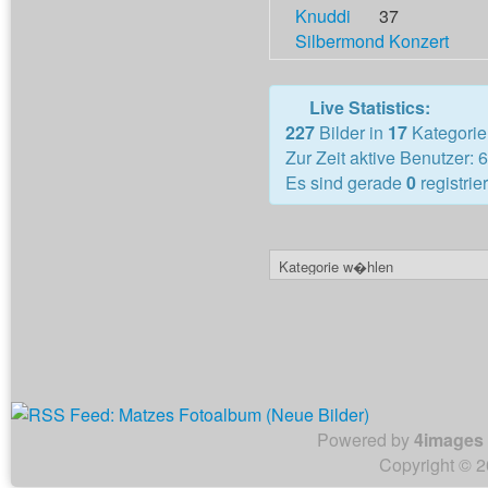
Knuddi
37
Silbermond Konzert
Live Statistics:
227
Bilder in
17
Kategorie
Zur Zeit aktive Benutzer: 6
Es sind gerade
0
registrie
Powered by
4images
Copyright © 