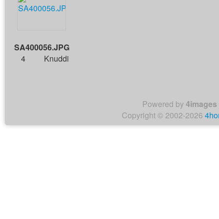
SA400056.JPG
4
Knuddi
Powered by
4images
Copyright © 2002-2026
4ho