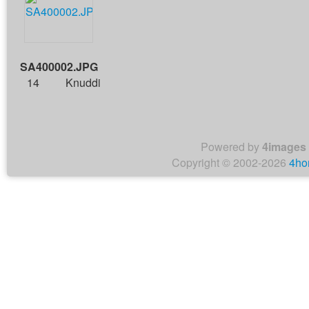
SA400002.JPG
14
Knuddi
Powered by
4images
Copyright © 2002-2026
4ho