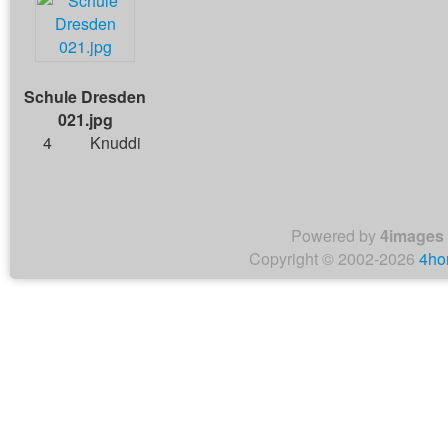
Schule Dresden
021.jpg
4
Knuddi
Powered by
4images
Copyright © 2002-2026
4ho