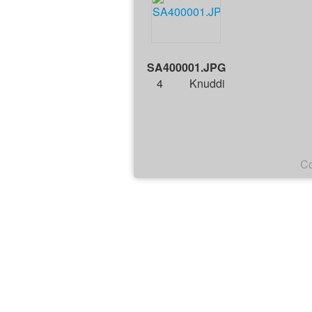
SA400001.JPG
4
Knuddi
Co