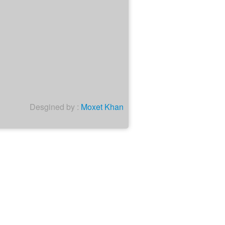
Desgined by :
Moxet Khan