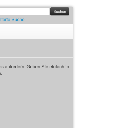
iterte Suche
s anfordern. Geben Sie einfach in
n.