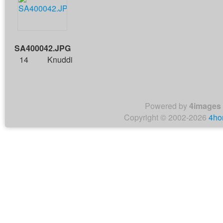
SA400042.JPG
14
Knuddi
Powered by
4images
Copyright © 2002-2026
4ho