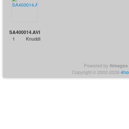
SA400014.AVI
1
Knuddi
Powered by
4images
Copyright © 2002-2026
4ho