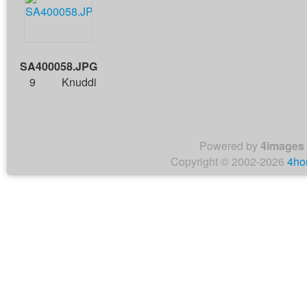
SA400058.JPG
9
Knuddi
Powered by
4images
Copyright © 2002-2026
4ho