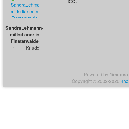
ICQ:
SandraLehmann-
mitIndianer-in
Finsterwalde
1
Knuddi
Powered by
4images
Copyright © 2002-2026
4ho