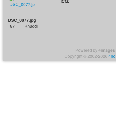
ICQ:
DSC_0077.jpg
87
Knuddi
Powered by
4images
Copyright © 2002-2026
4ho