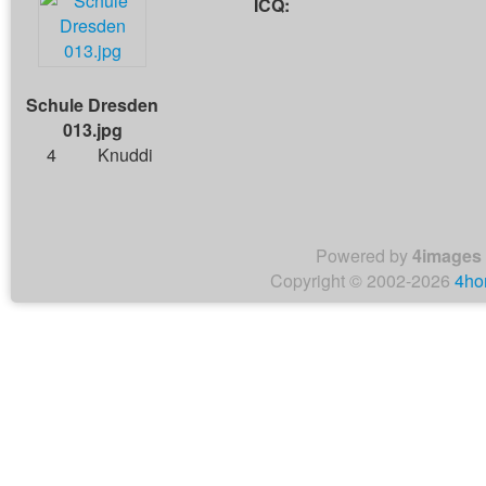
ICQ:
Schule Dresden
013.jpg
4
Knuddi
Powered by
4images
Copyright © 2002-2026
4ho