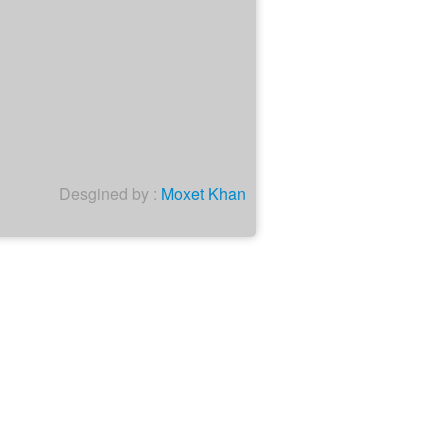
Desgined by :
Moxet Khan