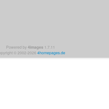
:
Powered by
4images
1.7.11
pyright © 2002-2026
4homepages.de