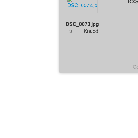
ICQ
DSC_0073.jpg
3
Knuddi
Co