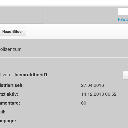
Erwe
Neue Bilder
rollzentrum
il von:
loemrntdherid1
striert seit:
27.04.2016
tzt aktiv:
14.12.2018 06:52
mentare:
60
il:
epage: