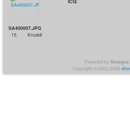
ICQ:
SA400007.JPG
15
Knuddi
Powered by
4images
Copyright © 2002-2026
4ho