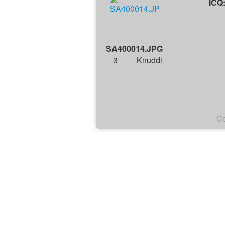
ICQ
SA400014.JPG
3
Knuddi
Co