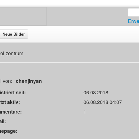
Erwe
Neue Bilder
rollzentrum
il von:
chenjinyan
striert seit:
06.08.2018
tzt aktiv:
06.08.2018 04:07
mentare:
1
il:
epage: