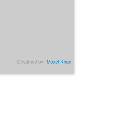
Desgined by :
Moxet Khan