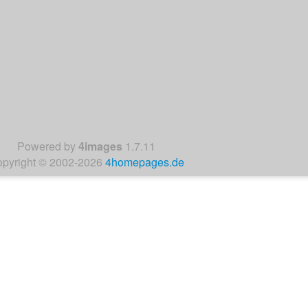
:
Powered by
4images
1.7.11
pyright © 2002-2026
4homepages.de