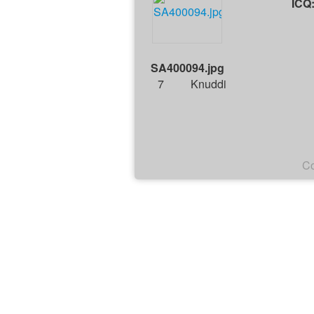
ICQ
SA400094.jpg
7
Knuddi
Co