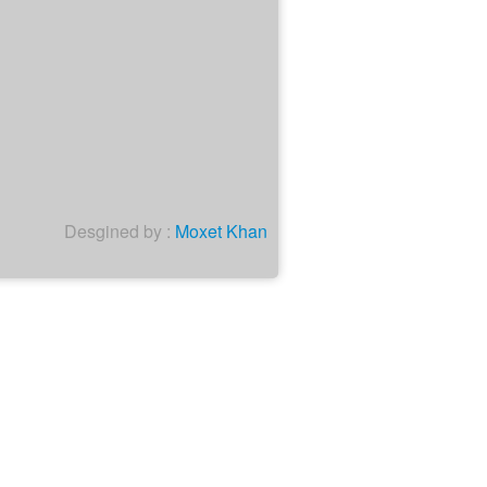
Desgined by :
Moxet Khan