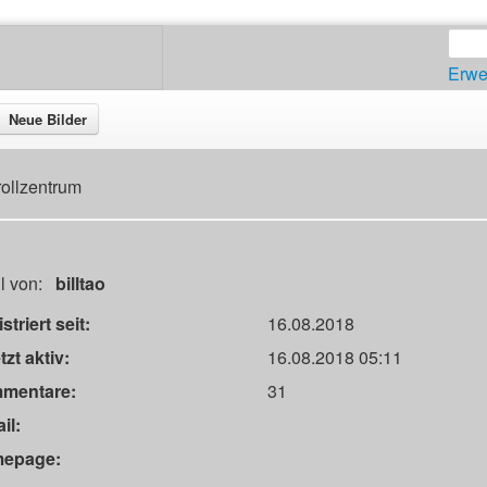
Erwe
Neue Bilder
rollzentrum
il von:
billtao
striert seit:
16.08.2018
tzt aktiv:
16.08.2018 05:11
mentare:
31
il:
epage: