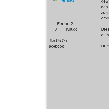
gewa
den 
zu e
erho
Ferrari-2
3
Knuddi
Dies
enth
Like Us On
Durc
Facebook