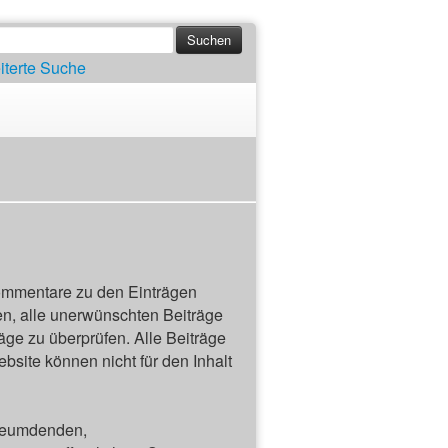
iterte Suche
ommentare zu den Einträgen
n, alle unerwünschten Beiträge
räge zu überprüfen. Alle Beiträge
site können nicht für den Inhalt
rleumdenden,