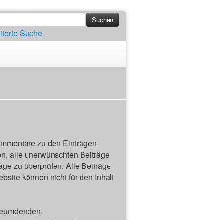
iterte Suche
ommentare zu den Einträgen
n, alle unerwünschten Beiträge
räge zu überprüfen. Alle Beiträge
site können nicht für den Inhalt
rleumdenden,