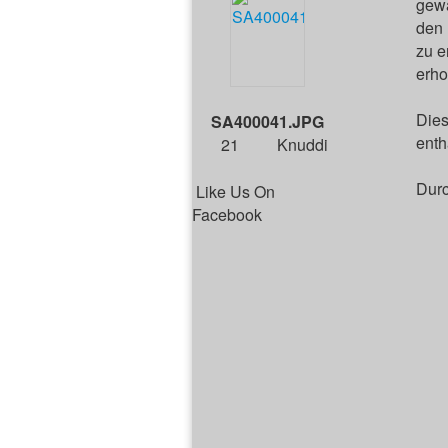
gewa
den 
zu e
erho
Dies
SA400041.JPG
enth
21
Knuddi
Durc
Like Us On
Facebook