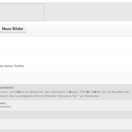
Neue Bilder
er keine Treffer.
sselwort:
tzen, um W�rter zu definieren, die vorkommen m�ssen, OR f�r W�rter, die im Resultat sein
etet das nachfolgende Wort im Resultat. Benutzen Sie * als Platzhalter.
ame:
tzhalter.