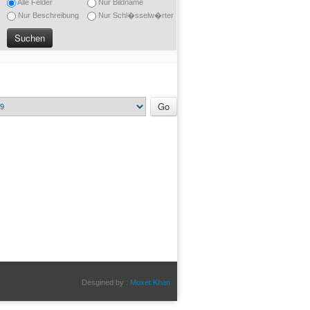
Alle Felder
Nur Bildname
Nur Beschreibung
Nur Schl�sselw�rter
Desgined by :
Moxet Khan