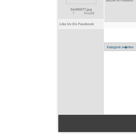
Suche in Feldern:
SA400077.jpg
7
Knuddi
Like Us On Facebook