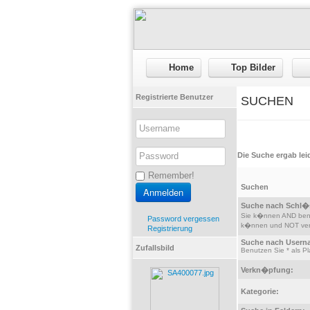
Home
Top Bilder
Registrierte Benutzer
SUCHEN
Die Suche ergab leid
Remember!
Suchen
Suche nach Schl�
Sie k�nnen AND benu
Password vergessen
k�nnen und NOT verbi
Registrierung
Suche nach Usern
Zufallsbild
Benutzen Sie * als Pla
Verkn�pfung:
Kategorie: