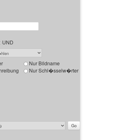
UND
er
Nur Bildname
hreibung
Nur Schl�sselw�rter