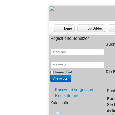
Home
Top Bilder
Registrierte Benutzer
Suc
Die S
Remember!
Password vergessen
Suc
Registrierung
Suc
Zufallsbild
Sie
def