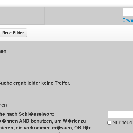
Erwe
Neue Bilder
hen
uche ergab leider keine Treffer.
hen
he nach Schl�sselwort:
 k�nnen AND benutzen, um W�rter zu
Nur neue 
inieren, die vorkommen m�ssen, OR f�r