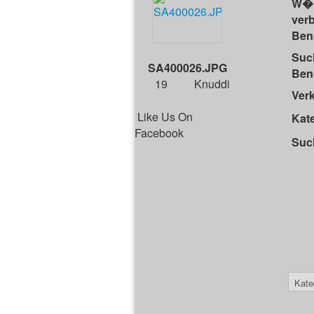
W�r
verb
Benu
Suc
SA400026.JPG
Benu
19
Knuddi
Ver
Like Us On
Kate
Facebook
Such