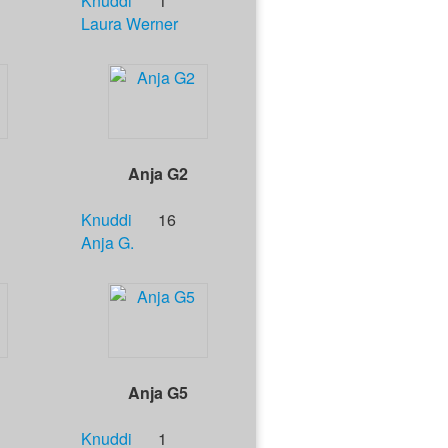
Knuddi
1
Laura Werner
Anja G2
Knuddi
16
Anja G.
Anja G5
Knuddi
1