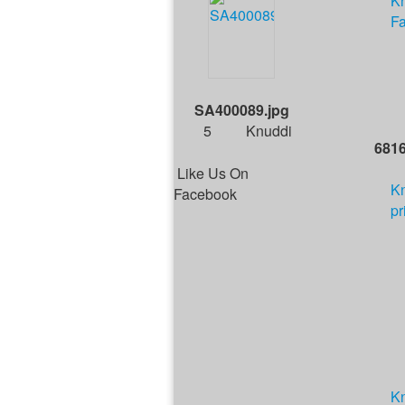
K
Fa
SA400089.jpg
5
Knuddi
681
Like Us On
K
Facebook
pr
K