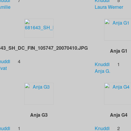
nuddi
7
Knuddi
5
milie
Laura Werner
643_SH_DC_FIN_105747_20070410.JPG
Anja G1
nuddi
4
Knuddi
1
ivat
Anja G.
Anja G3
Anja G4
nuddi
1
Knuddi
2