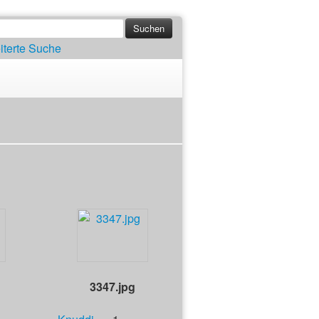
iterte Suche
3347.jpg