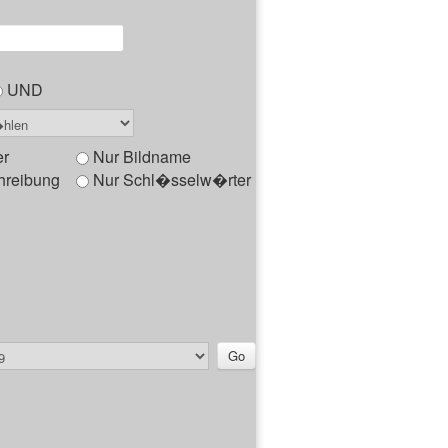
UND
er
Nur Bildname
hreibung
Nur Schl�sselw�rter