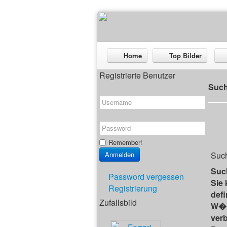
Home
Top Bilder
Registrierte Benutzer
Suc
Remember!
Suc
Suc
Password vergessen
Sie
Registrierung
def
Zufallsbild
W�r
verb