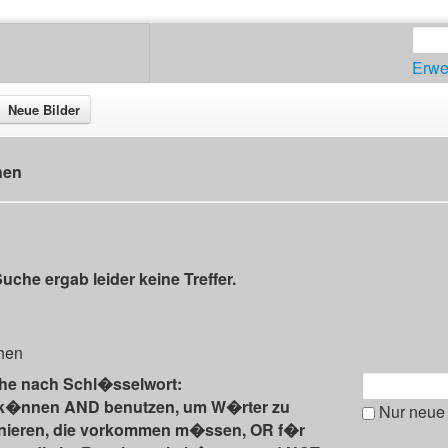
Erwe
Neue Bilder
hen
uche ergab leider keine Treffer.
hen
he nach Schl�sselwort:
 k�nnen AND benutzen, um W�rter zu
Nur neue 
inieren, die vorkommen m�ssen, OR f�r