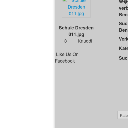
W�r
verb
Benu
Suc
Schule Dresden
Benu
011.jpg
Ver
3
Knuddi
Kate
Like Us On
Such
Facebook