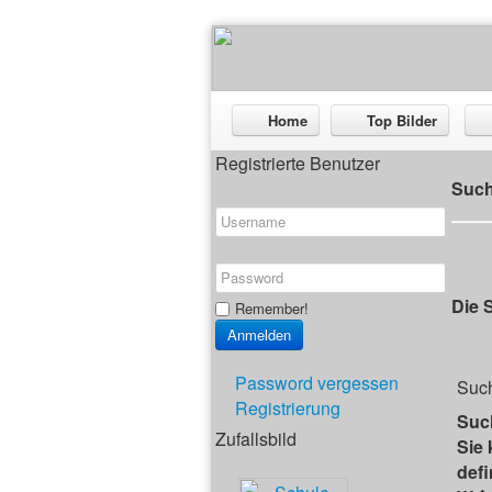
Home
Top Bilder
Registrierte Benutzer
Suc
Die S
Remember!
Password vergessen
Suc
Registrierung
Suc
Zufallsbild
Sie
def