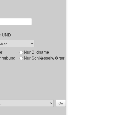
UND
er
Nur Bildname
hreibung
Nur Schl�sselw�rter