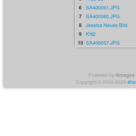
6
SA400061.JPG
7
SA400060.JPG
8
Jessica Neues Bild
9
Kitt2
10
SA400057.JPG
Powered by
4images
Copyright © 2002-2026
4ho