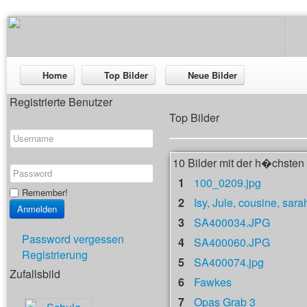
Home
Top Bilder
Neue Bilder
Registrierte Benutzer
Top Bilder
10 Bilder mit der h�chste
1
100_0209.jpg
Remember!
2
Isy, Jule, cousine, sara
3
SA400034.JPG
Password vergessen
4
SA400060.JPG
Registrierung
5
SA400074.jpg
Zufallsbild
6
Fawkes
7
Opas Grab 3