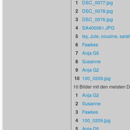
1
DSC_0077.jpg
2
DSC_0078.jpg
3
DSC_0076.jpg
4
SA400061.JPG
5
Isy, Jule, cousine, sara
6
Fawkes
7
Anja G5
8
Susanne
9
Anja G2
10
100_0209.jpg
10 Bilder mit den meisten
1
Anja G2
2
Susanne
3
Fawkes
4
100_0209.jpg
5
Anja G5