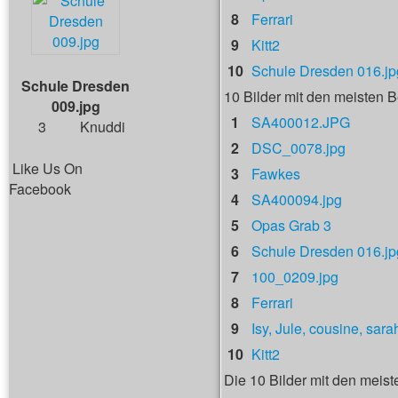
8
Ferrari
9
Kitt2
10
Schule Dresden 016.jp
Schule Dresden
10 Bilder mit den meisten
009.jpg
1
SA400012.JPG
3
Knuddi
2
DSC_0078.jpg
Like Us On
3
Fawkes
Facebook
4
SA400094.jpg
5
Opas Grab 3
6
Schule Dresden 016.jp
7
100_0209.jpg
8
Ferrari
9
Isy, Jule, cousine, sara
10
Kitt2
Die 10 Bilder mit den meist