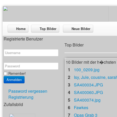
Home
Top Bilder
Neue Bilder
Registrierte Benutzer
Top Bilder
10 Bilder mit der h�chste
1
100_0209.jpg
Remember!
2
Isy, Jule, cousine, sara
3
SA400034.JPG
Password vergessen
4
SA400060.JPG
Registrierung
5
SA400074.jpg
Zufallsbild
6
Fawkes
7
Opas Grab 3