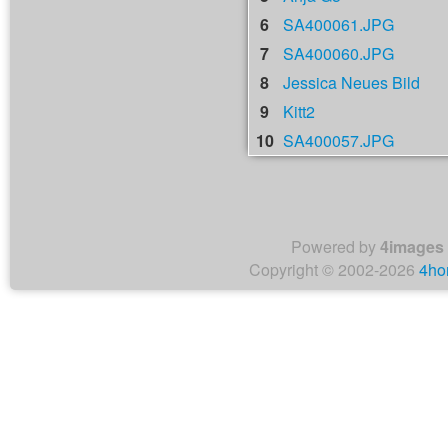
6
SA400061.JPG
7
SA400060.JPG
8
Jessica Neues Bild
9
Kitt2
10
SA400057.JPG
Powered by
4images
Copyright © 2002-2026
4ho