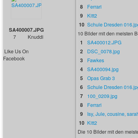
8
Ferrari
9
Kitt2
10
Schule Dresden 016.jp
SA400007.JPG
10 Bilder mit den meisten
7
Knuddi
1
SA400012.JPG
Like Us On
2
DSC_0078.jpg
Facebook
3
Fawkes
4
SA400094.jpg
5
Opas Grab 3
6
Schule Dresden 016.jp
7
100_0209.jpg
8
Ferrari
9
Isy, Jule, cousine, sara
10
Kitt2
Die 10 Bilder mit den meist