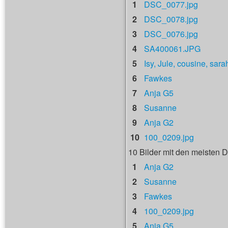
1
DSC_0077.jpg
2
DSC_0078.jpg
3
DSC_0076.jpg
4
SA400061.JPG
5
Isy, Jule, cousine, sara
6
Fawkes
7
Anja G5
8
Susanne
9
Anja G2
10
100_0209.jpg
10 Bilder mit den meisten
1
Anja G2
2
Susanne
3
Fawkes
4
100_0209.jpg
5
Anja G5