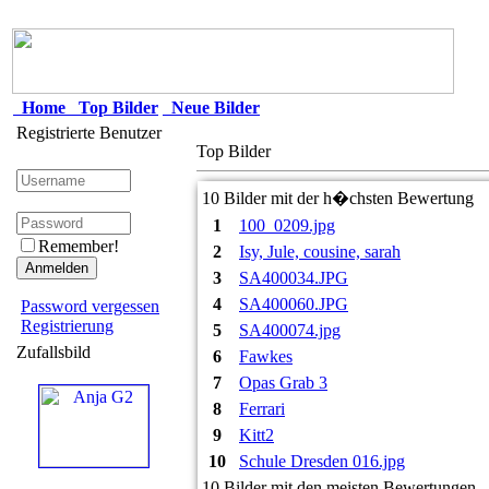
Home
Top Bilder
Neue Bilder
Registrierte Benutzer
Top Bilder
10 Bilder mit der h�chsten Bewertung
1
100_0209.jpg
Remember!
2
Isy, Jule, cousine, sarah
3
SA400034.JPG
4
SA400060.JPG
Password vergessen
Registrierung
5
SA400074.jpg
Zufallsbild
6
Fawkes
7
Opas Grab 3
8
Ferrari
9
Kitt2
10
Schule Dresden 016.jpg
10 Bilder mit den meisten Bewertungen