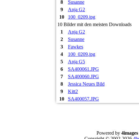
8
Susanne
9
Anja G2
10
100_0209.jpg
10 Bilder mit den meisten Downloads
1
Anja G2
2
Susanne
3
Fawkes
4
100_0209.jpg
5
Anja G5
6
SA400061.JPG
7
SA400060.JPG
8
Jessica Neues Bild
9
Kitt2
10
SA400057.JPG
Powered by
4images
Copyright © 2002-2026
4h