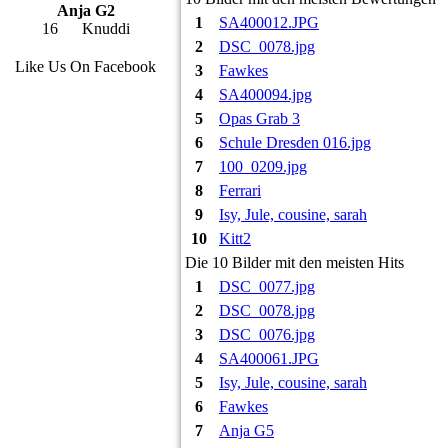
Anja G2
1
SA400012.JPG
16
Knuddi
2
DSC_0078.jpg
Like Us On Facebook
3
Fawkes
4
SA400094.jpg
5
Opas Grab 3
6
Schule Dresden 016.jpg
7
100_0209.jpg
8
Ferrari
9
Isy, Jule, cousine, sarah
10
Kitt2
Die 10 Bilder mit den meisten Hits
1
DSC_0077.jpg
2
DSC_0078.jpg
3
DSC_0076.jpg
4
SA400061.JPG
5
Isy, Jule, cousine, sarah
6
Fawkes
7
Anja G5