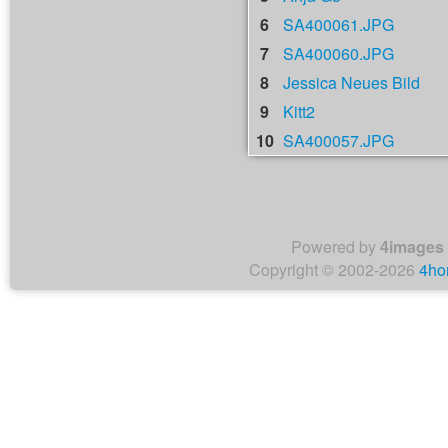
6
SA400061.JPG
7
SA400060.JPG
8
Jessica Neues Bild
9
Kitt2
10
SA400057.JPG
Powered by
4images
Copyright © 2002-2026
4ho