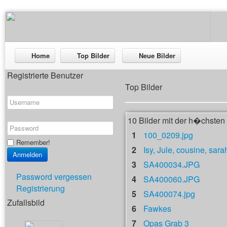
Home
Top Bilder
Neue Bilder
Registrierte Benutzer
Top Bilder
10 Bilder mit der h�chste
1
100_0209.jpg
Remember!
2
Isy, Jule, cousine, sara
3
SA400034.JPG
Password vergessen
4
SA400060.JPG
Registrierung
5
SA400074.jpg
Zufallsbild
6
Fawkes
7
Opas Grab 3