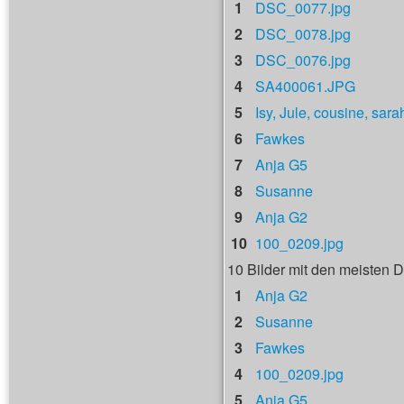
1
DSC_0077.jpg
2
DSC_0078.jpg
3
DSC_0076.jpg
4
SA400061.JPG
5
Isy, Jule, cousine, sara
6
Fawkes
7
Anja G5
8
Susanne
9
Anja G2
10
100_0209.jpg
10 Bilder mit den meisten
1
Anja G2
2
Susanne
3
Fawkes
4
100_0209.jpg
5
Anja G5