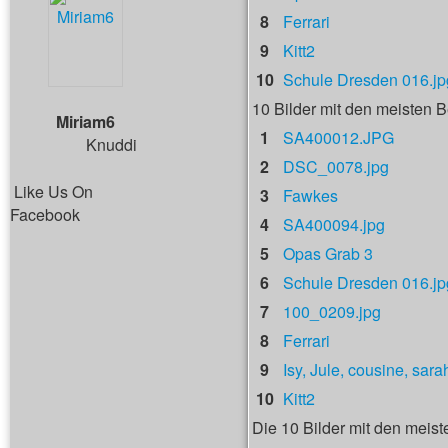
8
Ferrari
9
Kitt2
10
Schule Dresden 016.jp
10 Bilder mit den meisten
Miriam6
1
SA400012.JPG
Knuddi
2
DSC_0078.jpg
Like Us On
3
Fawkes
Facebook
4
SA400094.jpg
5
Opas Grab 3
6
Schule Dresden 016.jp
7
100_0209.jpg
8
Ferrari
9
Isy, Jule, cousine, sara
10
Kitt2
Die 10 Bilder mit den meist