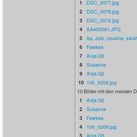
1
DSC_0077.jpg
2
DSC_0078.jpg
3
DSC_0076.jpg
4
SA400061.JPG
5
Isy, Jule, cousine, sara
6
Fawkes
7
Anja G5
8
Susanne
9
Anja G2
10
100_0209.jpg
10 Bilder mit den meisten
1
Anja G2
2
Susanne
3
Fawkes
4
100_0209.jpg
5
Anja G5