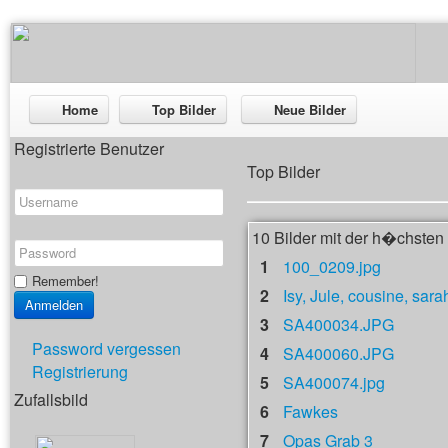
Home
Top Bilder
Neue Bilder
Registrierte Benutzer
Top Bilder
10 Bilder mit der h�chste
1
100_0209.jpg
Remember!
2
Isy, Jule, cousine, sara
3
SA400034.JPG
Password vergessen
4
SA400060.JPG
Registrierung
5
SA400074.jpg
Zufallsbild
6
Fawkes
7
Opas Grab 3