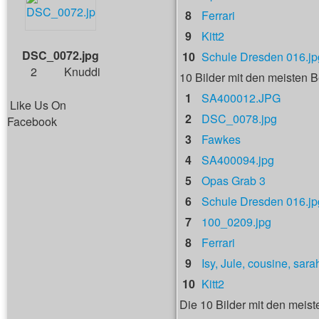
8
Ferrari
9
Kitt2
DSC_0072.jpg
10
Schule Dresden 016.jp
2
Knuddi
10 Bilder mit den meisten
1
SA400012.JPG
Like Us On
2
DSC_0078.jpg
Facebook
3
Fawkes
4
SA400094.jpg
5
Opas Grab 3
6
Schule Dresden 016.jp
7
100_0209.jpg
8
Ferrari
9
Isy, Jule, cousine, sara
10
Kitt2
Die 10 Bilder mit den meist