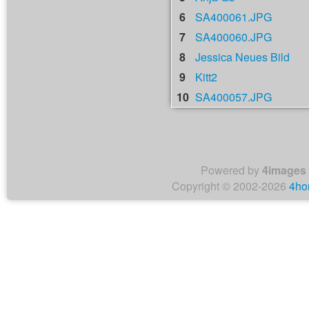
6
SA400061.JPG
7
SA400060.JPG
8
Jessica Neues Bild
9
Kitt2
10
SA400057.JPG
Powered by
4images
Copyright © 2002-2026
4ho