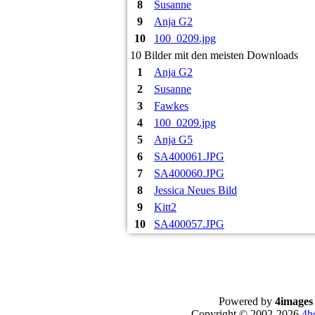
8
Susanne
9
Anja G2
10
100_0209.jpg
10 Bilder mit den meisten Downloads
1
Anja G2
2
Susanne
3
Fawkes
4
100_0209.jpg
5
Anja G5
6
SA400061.JPG
7
SA400060.JPG
8
Jessica Neues Bild
9
Kitt2
10
SA400057.JPG
Powered by
4images
Copyright © 2002-2026
4h