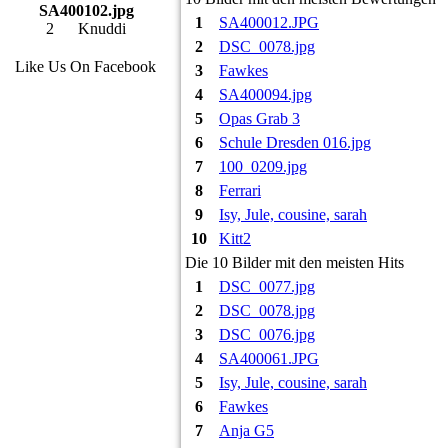
SA400102.jpg
1
SA400012.JPG
2
Knuddi
2
DSC_0078.jpg
Like Us On Facebook
3
Fawkes
4
SA400094.jpg
5
Opas Grab 3
6
Schule Dresden 016.jpg
7
100_0209.jpg
8
Ferrari
9
Isy, Jule, cousine, sarah
10
Kitt2
Die 10 Bilder mit den meisten Hits
1
DSC_0077.jpg
2
DSC_0078.jpg
3
DSC_0076.jpg
4
SA400061.JPG
5
Isy, Jule, cousine, sarah
6
Fawkes
7
Anja G5