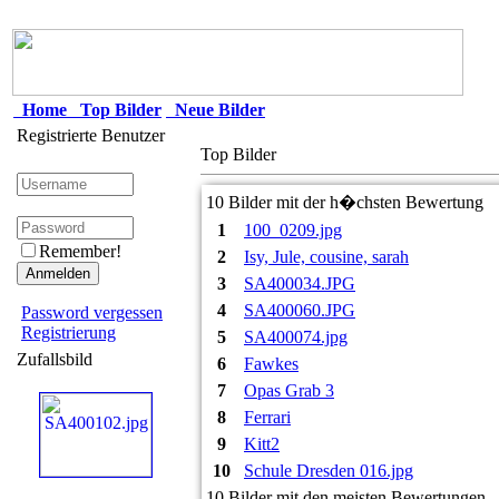
Home
Top Bilder
Neue Bilder
Registrierte Benutzer
Top Bilder
10 Bilder mit der h�chsten Bewertung
1
100_0209.jpg
Remember!
2
Isy, Jule, cousine, sarah
3
SA400034.JPG
4
SA400060.JPG
Password vergessen
Registrierung
5
SA400074.jpg
Zufallsbild
6
Fawkes
7
Opas Grab 3
8
Ferrari
9
Kitt2
10
Schule Dresden 016.jpg
10 Bilder mit den meisten Bewertungen