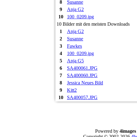
8
Susanne
9
Anja G2
10
100_0209.jpg
10 Bilder mit den meisten Downloads
1
Anja G2
2
Susanne
3
Fawkes
4
100_0209.jpg
5
Anja G5
6
SA400061.JPG
7
SA400060.JPG
8
Jessica Neues Bild
9
Kitt2
10
SA400057.JPG
Powered by
4images
Copyright © 2002-2026
4h