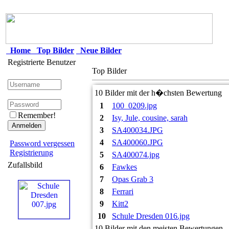
Home
Top Bilder
Neue Bilder
Registrierte Benutzer
Top Bilder
10 Bilder mit der h�chsten Bewertung
1
100_0209.jpg
Remember!
2
Isy, Jule, cousine, sarah
3
SA400034.JPG
4
SA400060.JPG
Password vergessen
Registrierung
5
SA400074.jpg
Zufallsbild
6
Fawkes
7
Opas Grab 3
8
Ferrari
9
Kitt2
10
Schule Dresden 016.jpg
10 Bilder mit den meisten Bewertungen