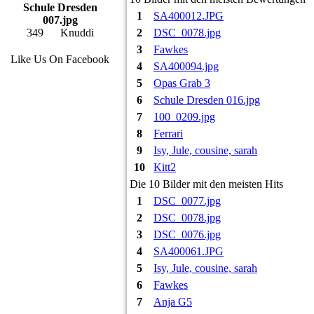
Schule Dresden
1
SA400012.JPG
007.jpg
349
Knuddi
2
DSC_0078.jpg
3
Fawkes
Like Us On Facebook
4
SA400094.jpg
5
Opas Grab 3
6
Schule Dresden 016.jpg
7
100_0209.jpg
8
Ferrari
9
Isy, Jule, cousine, sarah
10
Kitt2
Die 10 Bilder mit den meisten Hits
1
DSC_0077.jpg
2
DSC_0078.jpg
3
DSC_0076.jpg
4
SA400061.JPG
5
Isy, Jule, cousine, sarah
6
Fawkes
7
Anja G5