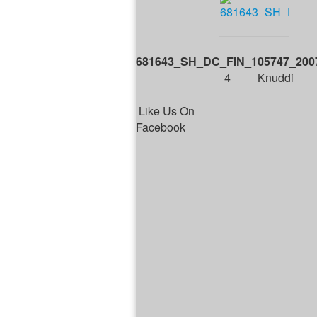
681643_SH_DC_FIN_105747_200
4
Knuddi
Like Us On
Facebook