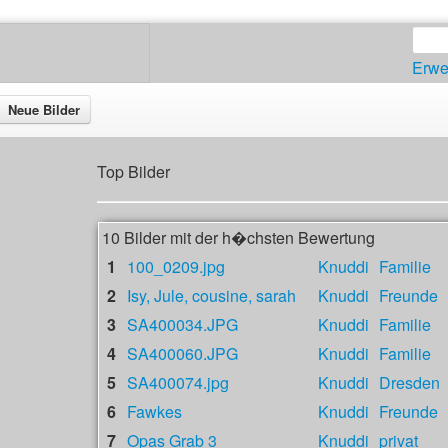
Erwe
Neue Bilder
Top Bilder
10 Bilder mit der h�chsten Bewertung
1
100_0209.jpg
Knuddi
Familie
2
Isy, Jule, cousine, sarah
Knuddi
Freunde
3
SA400034.JPG
Knuddi
Familie
4
SA400060.JPG
Knuddi
Familie
5
SA400074.jpg
Knuddi
Dresden
6
Fawkes
Knuddi
Freunde
7
Opas Grab 3
Knuddi
privat