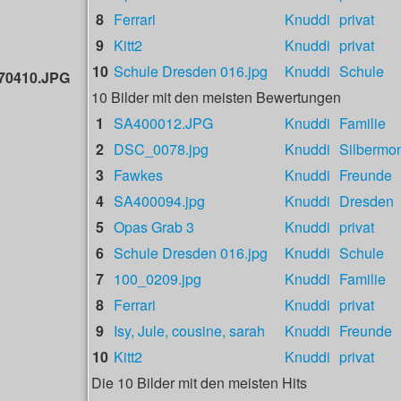
8
Ferrari
Knuddi
privat
9
Kitt2
Knuddi
privat
10
Schule Dresden 016.jpg
Knuddi
Schule
70410.JPG
10 Bilder mit den meisten Bewertungen
1
SA400012.JPG
Knuddi
Familie
2
DSC_0078.jpg
Knuddi
Silbermo
3
Fawkes
Knuddi
Freunde
4
SA400094.jpg
Knuddi
Dresden
5
Opas Grab 3
Knuddi
privat
6
Schule Dresden 016.jpg
Knuddi
Schule
7
100_0209.jpg
Knuddi
Familie
8
Ferrari
Knuddi
privat
9
Isy, Jule, cousine, sarah
Knuddi
Freunde
10
Kitt2
Knuddi
privat
Die 10 Bilder mit den meisten Hits