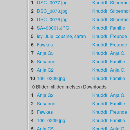
1
DSC_0077.jpg
Knuddi
Silbermo
2
DSC_0078.jpg
Knuddi
Silbermo
3
DSC_0076.jpg
Knuddi
Silbermo
4
SA400061.JPG
Knuddi
Familie
5
Isy, Jule, cousine, sarah
Knuddi
Freunde
6
Fawkes
Knuddi
Freunde
7
Anja G5
Knuddi
Anja G.
8
Susanne
Knuddi
Familie
9
Anja G2
Knuddi
Anja G.
10
100_0209.jpg
Knuddi
Familie
10 Bilder mit den meisten Downloads
1
Anja G2
Knuddi
Anja G.
2
Susanne
Knuddi
Familie
3
Fawkes
Knuddi
Freunde
4
100_0209.jpg
Knuddi
Familie
5
Anja G5
Knuddi
Anja G.