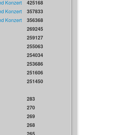
nd Konzert
425168
nd Konzert
357833
nd Konzert
356368
269245
259127
255063
254034
253686
251606
251450
283
270
269
268
265