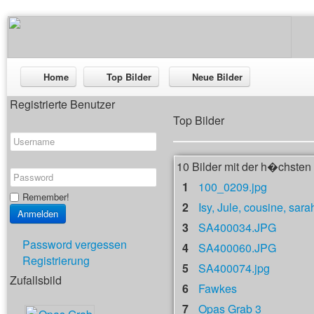
Home
Top Bilder
Neue Bilder
Registrierte Benutzer
Top Bilder
10 Bilder mit der h�chste
1
100_0209.jpg
Remember!
2
Isy, Jule, cousine, sara
3
SA400034.JPG
Password vergessen
4
SA400060.JPG
Registrierung
5
SA400074.jpg
Zufallsbild
6
Fawkes
7
Opas Grab 3