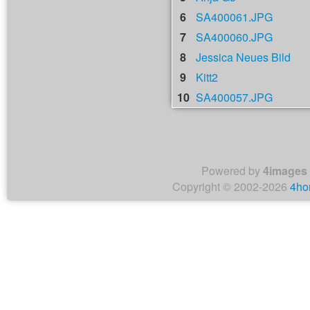
6
SA400061.JPG
7
SA400060.JPG
8
Jessica Neues Bild
9
Kitt2
10
SA400057.JPG
Powered by
4images
Copyright © 2002-2026
4ho