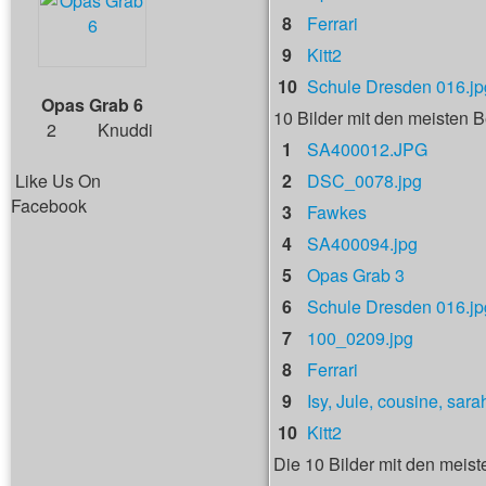
8
Ferrari
9
Kitt2
10
Schule Dresden 016.jp
Opas Grab 6
10 Bilder mit den meisten
2
Knuddi
1
SA400012.JPG
Like Us On
2
DSC_0078.jpg
Facebook
3
Fawkes
4
SA400094.jpg
5
Opas Grab 3
6
Schule Dresden 016.jp
7
100_0209.jpg
8
Ferrari
9
Isy, Jule, cousine, sara
10
Kitt2
Die 10 Bilder mit den meist