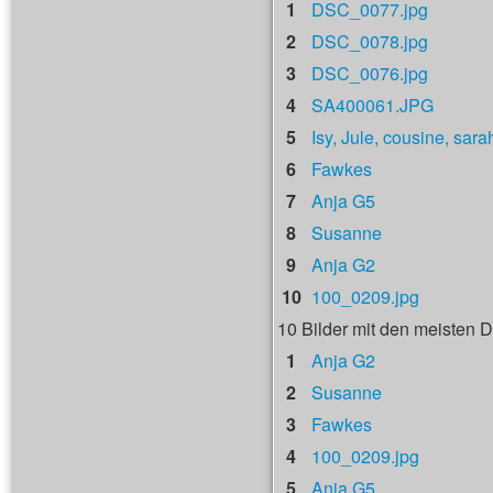
1
DSC_0077.jpg
2
DSC_0078.jpg
3
DSC_0076.jpg
4
SA400061.JPG
5
Isy, Jule, cousine, sara
6
Fawkes
7
Anja G5
8
Susanne
9
Anja G2
10
100_0209.jpg
10 Bilder mit den meisten
1
Anja G2
2
Susanne
3
Fawkes
4
100_0209.jpg
5
Anja G5