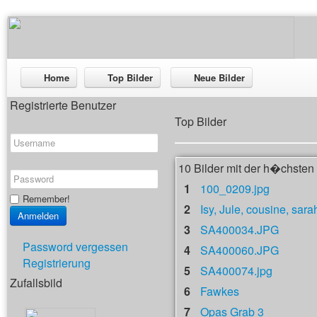
Home
Top Bilder
Neue Bilder
Registrierte Benutzer
Top Bilder
10 Bilder mit der h�chste
1
100_0209.jpg
Remember!
2
Isy, Jule, cousine, sara
3
SA400034.JPG
Password vergessen
4
SA400060.JPG
Registrierung
5
SA400074.jpg
Zufallsbild
6
Fawkes
7
Opas Grab 3