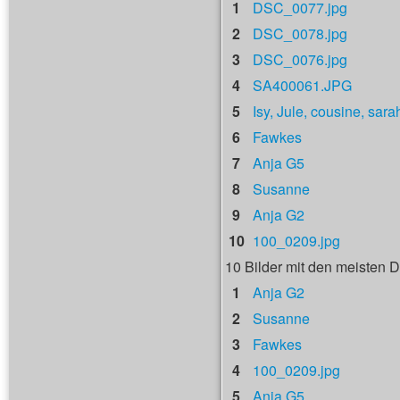
1
DSC_0077.jpg
2
DSC_0078.jpg
3
DSC_0076.jpg
4
SA400061.JPG
5
Isy, Jule, cousine, sara
6
Fawkes
7
Anja G5
8
Susanne
9
Anja G2
10
100_0209.jpg
10 Bilder mit den meisten
1
Anja G2
2
Susanne
3
Fawkes
4
100_0209.jpg
5
Anja G5