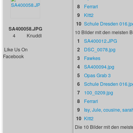
8
Ferrari
9
Kitt2
10
Schule Dresden 016.jp
SA400058.JPG
10 Bilder mit den meisten
4
Knuddi
1
SA400012.JPG
Like Us On
2
DSC_0078.jpg
Facebook
3
Fawkes
4
SA400094.jpg
5
Opas Grab 3
6
Schule Dresden 016.jp
7
100_0209.jpg
8
Ferrari
9
Isy, Jule, cousine, sara
10
Kitt2
Die 10 Bilder mit den meist