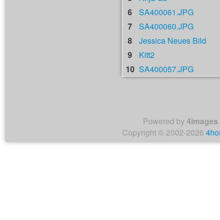
6
SA400061.JPG
7
SA400060.JPG
8
Jessica Neues Bild
9
Kitt2
10
SA400057.JPG
Powered by
4images
Copyright © 2002-2026
4ho